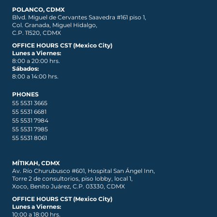
POLANCO, CDMX
Blvd. Miguel de Cervantes Saavedra #161 piso 1,
Col. Granada, Miguel Hidalgo,
C.P. 11520, CDMX
OFFICE HOURS CST (Mexico City)
Lunes a Viernes:
8:00 a 20:00 hrs.
Sábados:
8:00 a 14:00 hrs.
PHONES
55 5531 3665
55 5531 6681
55 5531 7984
55 5531 7985
55 5531 8061
MÍTIKAH, CDMX
Av. Río Churubusco #601, Hospital San Ángel Inn,
Torre 2 de consultorios, piso lobby, local 1,
Xoco, Benito Juárez, C.P. 03330, CDMX
OFFICE HOURS CST (Mexico City)
Lunes a Viernes:
10:00 a 18:00 hrs.