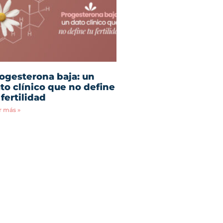
ogesterona baja: un
to clínico que no define
 fertilidad
r más »