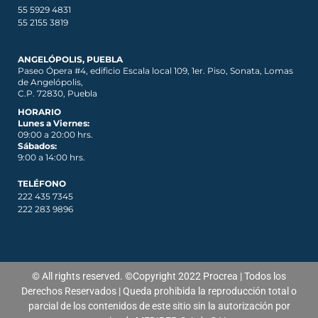
55 5929 4831
55 2155 3819
ANGELÓPOLIS, PUEBLA
Paseo Ópera #4, edificio Escala local 109, 1er. Piso, Sonata, Lomas
de Angelópolis,
C.P. 72830, Puebla
HORARIO
Lunes a Viernes:
09:00 a 20:00 hrs.
Sábados:
9:00 a 14:00 hrs.
TELÉFONO
222 435 7345
222 283 9896
© All rights reserved. ©Copyright 2022 Procrea | Todos los
Derechos Reservados | Queda prohibida la reproducción total o
parcial de los contenidos de
este
sitio sin la autorización por