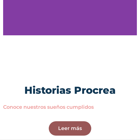
"No hay nada más lindo que
el regalo que recibimos
gracias a Procrea"
Marcela y Daniel
Historias Procrea
Conoce nuestros sueños cumplidos
Leer más