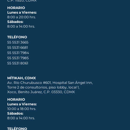
C.P. 11520, CDMX
HORARIO
Lunes a Viernes:
8:00 a 20:00 hrs.
Sábados:
8:00 a 14:00 hrs.
TELÉFONO
55 5531 3665
55 5531 6681
55 5531 7984
55 5531 7985
55 5531 8061
MÍTIKAH, CDMX
Av. Río Churubusco #601, Hospital San Ángel Inn,
Torre 2 de consultorios, piso lobby, local 1,
Xoco, Benito Juárez, C.P. 03330, CDMX
HORARIO
Lunes a Viernes:
10:00 a 18:00 hrs.
Sábados:
8:00 a 14:00 hrs.
TELÉFONO