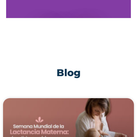
Mítikah, CDMX
Av. Río Churubusco 601, Torre 2 de consultorios,
piso lobby, local 1 Xoco, Benito Juárez, CP: 03330,
CDMX
Blog