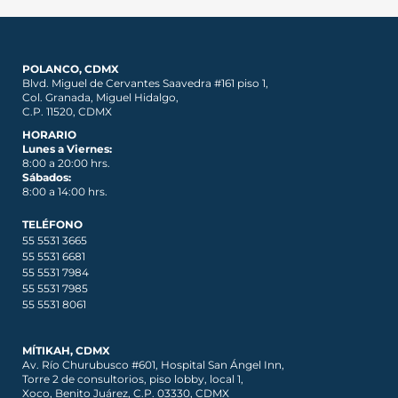
POLANCO, CDMX
Blvd. Miguel de Cervantes Saavedra #161 piso 1,
Col. Granada, Miguel Hidalgo,
C.P. 11520, CDMX
HORARIO
Lunes a Viernes:
8:00 a 20:00 hrs.
Sábados:
8:00 a 14:00 hrs.
TELÉFONO
55 5531 3665
55 5531 6681
55 5531 7984
55 5531 7985
55 5531 8061
MÍTIKAH, CDMX
Av. Río Churubusco #601, Hospital San Ángel Inn,
Torre 2 de consultorios, piso lobby, local 1,
Xoco, Benito Juárez, C.P. 03330, CDMX