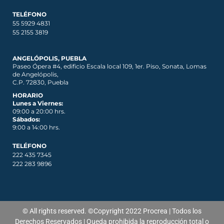
TELÉFONO
55 5929 4831
55 2155 3819
ANGELÓPOLIS, PUEBLA
Paseo Ópera #4, edificio Escala local 109, 1er. Piso, Sonata, Lomas
de Angelópolis,
C.P. 72830, Puebla
HORARIO
Lunes a Viernes:
09:00 a 20:00 hrs.
Sábados:
9:00 a 14:00 hrs.
TELÉFONO
222 435 7345
222 283 9896
© All rights reserved. ©Copyright 2022 Procrea | Todos los
Derechos Reservados | Queda prohibida la reproducción total o