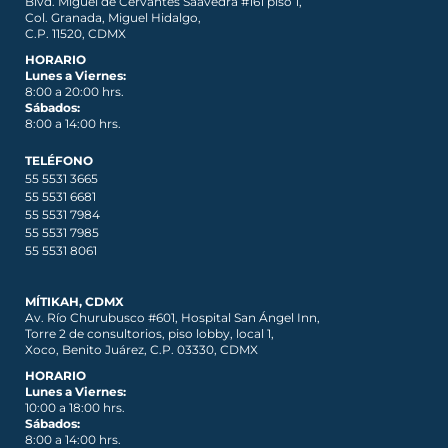
Blvd. Miguel de Cervantes Saavedra #161 piso 1,
Col. Granada, Miguel Hidalgo,
C.P. 11520, CDMX
HORARIO
Lunes a Viernes:
8:00 a 20:00 hrs.
Sábados:
8:00 a 14:00 hrs.
TELÉFONO
55 5531 3665
55 5531 6681
55 5531 7984
55 5531 7985
55 5531 8061
MÍTIKAH, CDMX
Av. Río Churubusco #601, Hospital San Ángel Inn,
Torre 2 de consultorios, piso lobby, local 1,
Xoco, Benito Juárez, C.P. 03330, CDMX
HORARIO
Lunes a Viernes:
10:00 a 18:00 hrs.
Sábados:
8:00 a 14:00 hrs.