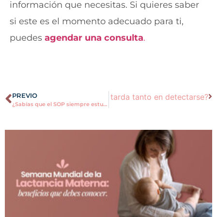
información que necesitas. Si quieres saber
si este es el momento adecuado para ti,
puedes
agendar una consulta
.
rior
PREVIO
¿Por qué la endometriosis tarda tanto en detectarse?
¿Sabías que el SOP siempre estuvo mal nombrado?