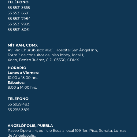
TELÉFONO
55 5531 3665
55 5531 6681
55 5531 7984
55 5531 7985
55 5531 8061
MÍTIKAH, CDMX
Av. Río Churubusco #601, Hospital San Ángel Inn,
Torre 2 de consultorios, piso lobby, local 1,
Xoco, Benito Juárez, C.P. 03330, CDMX
HORARIO
Lunes a Viernes:
10:00 a 18:00 hrs.
Sábados:
8:00 a 14:00 hrs.
TELÉFONO
55 5929 4831
55 2155 3819
ANGELÓPOLIS, PUEBLA
Paseo Ópera #4, edificio Escala local 109, 1er. Piso, Sonata, Lomas
de Angelópolis,