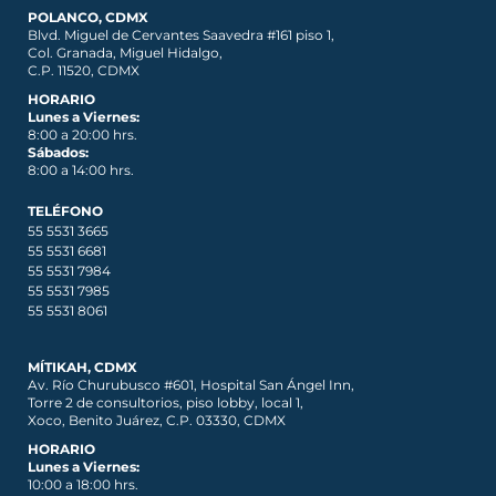
POLANCO, CDMX
Blvd. Miguel de Cervantes Saavedra #161 piso 1,
Col. Granada, Miguel Hidalgo,
C.P. 11520, CDMX
HORARIO
Lunes a Viernes:
8:00 a 20:00 hrs.
Sábados:
8:00 a 14:00 hrs.
TELÉFONO
55 5531 3665
55 5531 6681
55 5531 7984
55 5531 7985
55 5531 8061
MÍTIKAH, CDMX
Av. Río Churubusco #601, Hospital San Ángel Inn,
Torre 2 de consultorios, piso lobby, local 1,
Xoco, Benito Juárez, C.P. 03330, CDMX
HORARIO
Lunes a Viernes:
10:00 a 18:00 hrs.